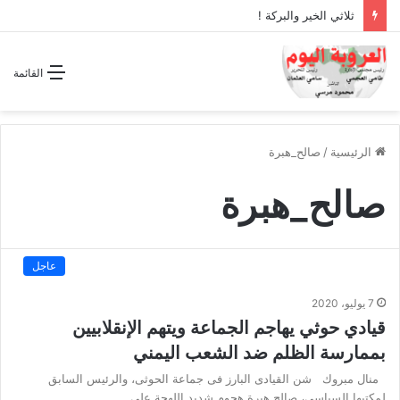
ثلاثي الخير والبركة !
القائمة
الرئيسية
/
صالح_هبرة
صالح_هبرة
عاجل
7 يوليو، 2020
قيادي حوثي يهاجم الجماعة ويتهم الإنقلابيين
بممارسة الظلم ضد الشعب اليمني
منال مبروك شن القيادى البارز فى جماعة الحوثى، والرئيس السابق
لمكتبها السياسى، صالح هبرة هجوم شديد اللهجة علي…