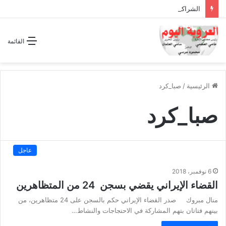
الشراكة الاستراتيجية بين السودان والسعودية… مشروع للمستقبل لا اتفاق للماضي
القائمة
الرئيسية
/
صبا_كرد
صبا_كرد
عاجل
6 نوفمبر، 2018
القضاء الإيراني يقضي بسجن 24 من المتظاهرين
منال مبروك صدر القضاء الإيراني حكم بالسجن على 24 متظاهرين، من
بينهم فتاتان بتهم المشاركة في الاحتجاجات والنشاط…