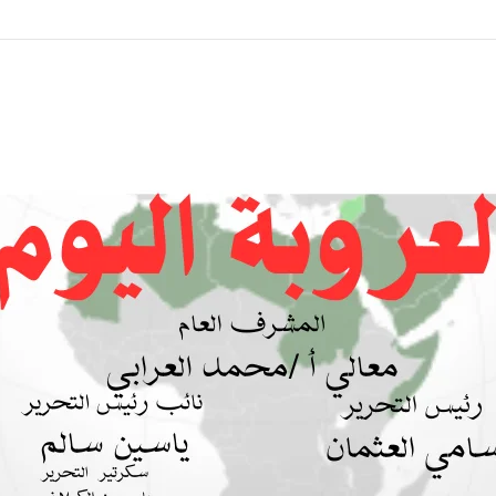
 بين السودان والسعودية… مشروع للمستقبل لا اتفاق للماضي