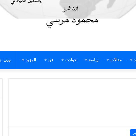
د
مقالات
رياضة
حوادث
فن
المزيد
ر