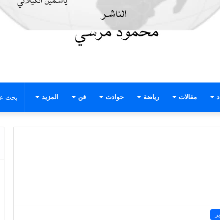
د
مقالات
رياضة
حوادث
فن
المزيد
ير