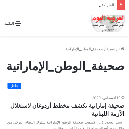
الشراكة الاستراتيجية بين السودان والسعودية… مشروع للمستقبل لا اتفاق للماضي
القائمة
الرئيسية
/
صحيفة_الوطن_الإماراتية
صحيفة_الوطن_الإماراتية
عاجل
10 أغسطس، 2020
صحيفة إماراتية تكشف مخطط أردوغان لاستغلال
الأزمة اللبنانية
سيد السويركي كشفت صحيفة الوطن الإماراتية سلوك النظام التركى من
خلال ردود أفعاله تجاه كارثة مرفأ لبنان، وقالت…