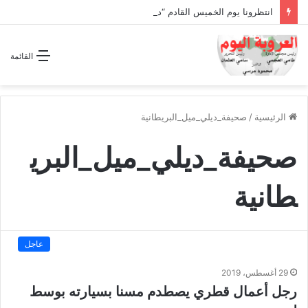
انتظرونا يوم الخميس القادم “دقة الساعة” وحلقة بعنوان *اتفاقية مكة للدفاع المشترك”
القائمة
الرئيسية
/
صحيفة_ديلي_ميل_البريطانية
صحيفة_ديلي_ميل_البري
طانية
عاجل
29 أغسطس، 2019
رجل أعمال قطري يصطدم مسنا بسيارته بوسط