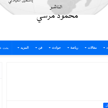
د
مقالات
رياضة
حوادث
فن
المزيد
ل