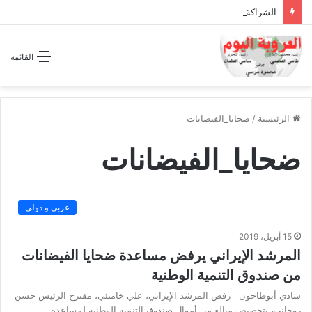
الشراكة الاستراتيجية بين السودان والسعودية… مشروع للمستقبل لا اتفاق للماضي
القائمة
الرئيسية
/
ضحايا_الفيضانات
ضحايا_الفيضانات
عربى و دولى
15 أبريل، 2019
المرشد الإيراني يرفض مساعدة ضحايا الفيضانات
من صندوق التنمية الوطنية
شادي أبوطاحون رفض المرشد الإيراني، علي خامنئي، مقترح الرئيس حسن
روحاني، بتخصيص مبالغ من أموال صندوق التنمية الوطنية لمساعدة…