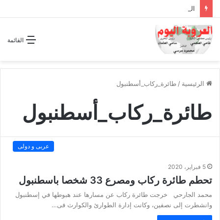
الشراكة الاستراتيجية بين السودان والسعودية… مشروع للمستقبل لا اتفاق للماضي
القائمة
الرئيسية
/
طائرة_ركاب_أسطنبول
طائرة_ركاب_أسطنبول
عربى و دولى
5 فبراير، 2020
تحطم طائرة ركاب ومصرع 33 شخصا باسطنبول
محمد الجارحي خرجت طائرة ركاب عن مسارها عند هبوطها في إسطنبول
وانشطرت إلى نصفين، وكانت إدارة الطوارئ والكوارث فى…