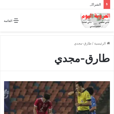
الشراكة الاستراتيجية بين السودان والسعودية… مشروع للمستقبل لا اتفاق للماضي
القائمة
الرئيسية
/
طارق-مجدي
طارق-مجدي