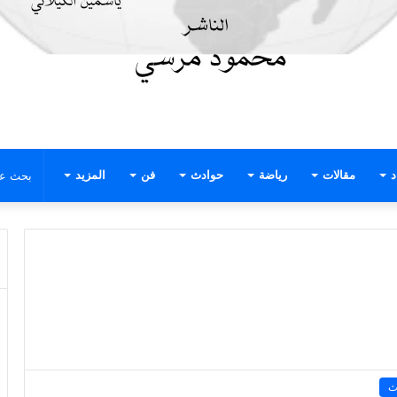
د
مقالات
رياضة
حوادث
فن
المزيد
ث