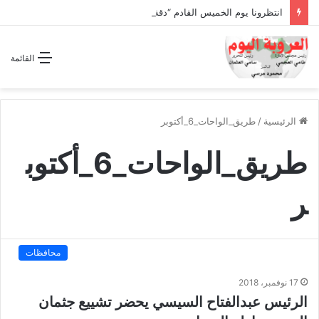
انتظرونا يوم الخميس القادم “دقة الساعة” وحلقة بعنوان *اتفاقية مكة للدفاع المشترك”
القائمة
الرئيسية
/
طريق_الواحات_6_أكتوبر
طريق_الواحات_6_أكتوب
ر
محافظات
17 نوفمبر، 2018
الرئيس عبدالفتاح السيسي يحضر تشييع جثمان