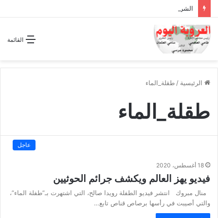
الشراكة الاستراتيجية بين السودان والسعودية… مشروع للمستقبل لا اتفاق للماضي
القائمة
الرئيسية
/
طقلة_الماء
طقلة_الماء
عاجل
18 أغسطس، 2020
فيديو يهز العالم ويكشف جرائم الحوثيين
منال مبروك انتشر فيديو الطفلة رويدا صالح، التي اشتهرت بـ”طفلة الماء”،
والتي أصيبت في رأسها برصاص قناص تابع…