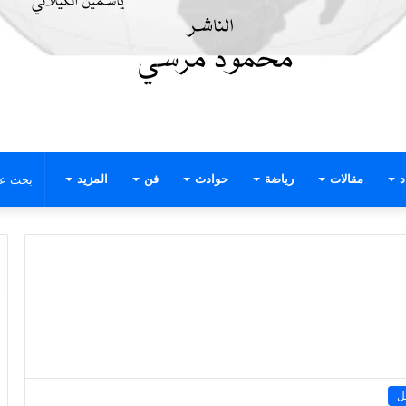
د
مقالات
رياضة
حوادث
فن
المزيد
ل