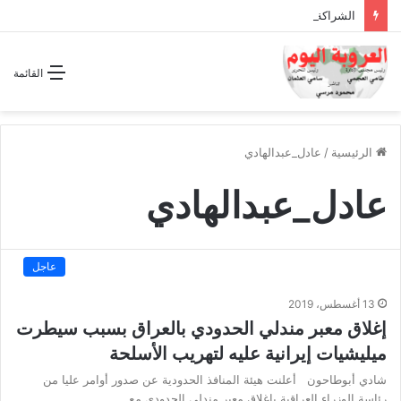
الشراكة الاستراتيجية بين السودان والسعودية… مشروع للمستقبل لا اتفاق للماضي
القائمة
الرئيسية
/
عادل_عبدالهادي
عادل_عبدالهادي
عاجل
13 أغسطس، 2019
إغلاق معبر مندلي الحدودي بالعراق بسبب سيطرت
ميليشيات إيرانية عليه لتهريب الأسلحة
شادي أبوطاحون أعلنت هيئة المنافذ الحدودية عن صدور أوامر عليا من
رئاسة الوزراء العراقية بإغلاق معبر مندلي الحدودي مع…