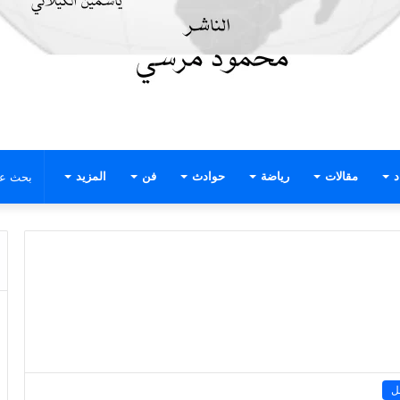
د
مقالات
رياضة
حوادث
فن
المزيد
ل