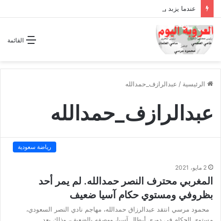
عندما يزبد ويرعد الفرس المجوس !!
القائمة
الرئيسية
/
عبدالرازف_حمدالله
عبدالرازف_حمدالله
رياضة سعودية
2 مايو، 2021
المغربي محترف النصر حمدالله. لم يمر أحد
بظروفي ومستوي حكام آسيا ضعيف
محمود مرسي انتقد عبدالرزاق حمدالله، مهاجم نادي النصر السعودي،
مستوى الحكام في دوري أبطال آسيا، ووصفه بالضعيف، وذلك بعد…