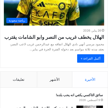
رياضة سعودية
26 يناير، 2026
الهلال يخطف غريب من النصر وابو الشامات يقترب
محمود مرسي أنهي نادي الهلال اتفاقه مع عبدالرحمن غريب لاعب النصر،
بعقد مدته ثلاثة مواسم بعد دخوله الفترة الحرة في يناير…
أكمل القراءة »
الأخيرة
الأشهر
تعليقات
سائق التاكسي يكفي انه يحب بلده!
9 أغسطس، 2026
قريبا. يصدر كتب “الحوثي الفارسي المجوسي