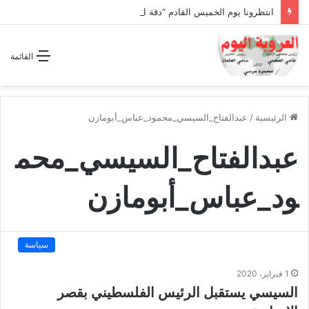
انتظرونا يوم الخميس القادم “دقة الساعة” وحلقة بعنوان *اتفاقية مكة للدفاع المشترك”
القائمة
الرئيسية
/
عبدالفتاح_السيسي_محمود_عباس_أبومازن
عبدالفتاح_السيسي_محم
ود_عباس_أبومازن
سياسة
1 فبراير، 2020
السيسي يستقبل الرئيس الفلسطيني بقصر