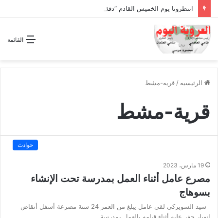
انتظرونا يوم الخميس القادم “دقة الساعة” وحلقة بعنوان *اتفاقية مكة للدفاع المشترك”
القائمة
الرئيسية
/
قرية-مشط
قرية-مشط
حوادث
19 مارس، 2023
مصرع عامل أثناء العمل بمدرسة تحت الإنشاء
بسوهاج
سيد السويركي لقي عامل يبلغ من العمر 24 سنة مصرعة أسفل أنقاض
انهيار حفر عليه أثناء قيامه بالعمل بمدرسة…