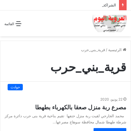
الشراكة الاستراتيجية بين السودان والسعودية… مشروع للمستقبل لا اتفاق للماضي
القائمة
الرئيسية
/
قرية_بني_حرب
قرية_بني_حرب
حوادث
22 يونيو، 2020
مصرع ربة منزل صعقا بالكهرباء بطهطا
محمد الجارحي لقيت ربة منزل حتفها تقيم بناحية قرية بنى حرب دائرة مركز
شرطة طهطا شمال محافظة سوهاج مصرعها…