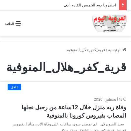
انتظرونا يوم الخميس القادم “دقة الساعة” وحلقة بعنوان *اتفاقية مكة للدفاع المشترك”
القائمة
الرئيسية
/
قرية_كفر_هلال_المنوفية
قرية_كفر_هلال_المنوفية
عاجل
18 أغسطس، 2020
وفاة ربه منزل خلال 12ساعة من رحيل نجلها
المصاب بفيروس كورونا بالمنوفية
سيد السويركي لم تمضي سوي ساعات علي وفاة الأبن متأثرا بفيروس
كورونا بقرية كفر هلال، التابعة لمركز بركة…