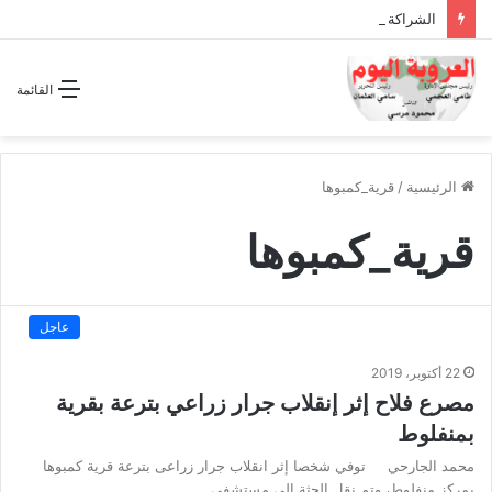
الشراكة الاستراتيجية بين السودان والسعودية… مشروع للمستقبل لا اتفاق للماضي
القائمة
الرئيسية
/
قرية_كمبوها
قرية_كمبوها
عاجل
22 أكتوبر، 2019
مصرع فلاح إثر إنقلاب جرار زراعي بترعة بقرية
بمنفلوط
محمد الجارحي توفي شخصا إثر انقلاب جرار زراعى بترعة قرية كمبوها
بمركز منفلوط، وتم نقل الجثة إلى مستشفى…