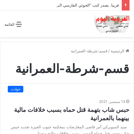
قريبا. يصدر كتب “الحوثي الفارسي المجوسي يغتال اليمن “
القائمة
الرئيسية
/
قسم-شرطة-العمرانية
قسم-شرطة-العمرانية
حوادث
13 سبتمبر، 2021
حبس شاب بتهمة قتل حماه بسبب خلافات مالية
بينهما بالعمرانية
سيد السويركي أمر قاضى المعارضات بمحكمة جنوب الجيزة تجديد حبس
شاب متهم بقتل حماه المسن، بسبب خلافات مالية بينهما…