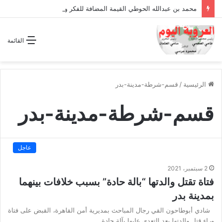
محمد بن عبدالله الحوطي القيمة المضافة للفكر والثقافة والتاريخ !
القائمة
الرئيسية
/
قسم-شرطة-مدينة-بدر
قسم-شرطة-مدينة-بدر
عاجل
2 سبتمبر، 2021
فتاة تقتل والدتها “بالة حادة” بسبب خلافات بينهما
بمدينة بدر
شادي أبوطاحون القي رجال المباحث بمديرية أمن القاهرة، القبض على فتاة
وراء قتل والدتها بعد التعدى عليها بآلة حادة…