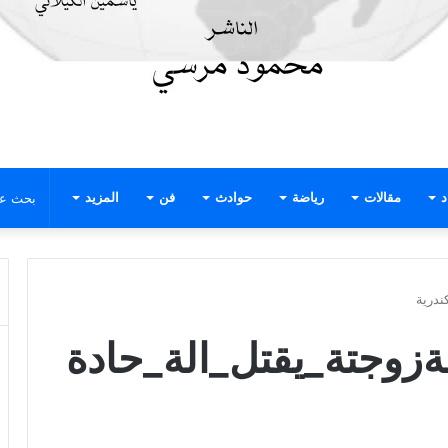
د
مقالات
رياضة
حوادث
فن
المزيد
ندرية
وجتة_يقتل_الة_حادة