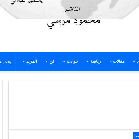
د
مقالات
رياضة
حوادث
فن
المزيد
ة