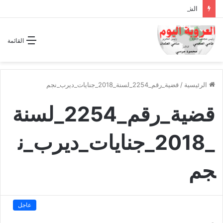
الشراكة الاستراتيجية بين السودان والسعودية… مشروع للمستقبل لا اتفاق للماضي
القائمة
الرئيسية
/
قضية_رقم_2254_لسنة_2018_جنايات_ديرب_نجم
قضية_رقم_2254_لسنة
_2018_جنايات_ديرب_ن
جم
عاجل