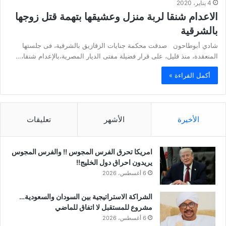
4 يناير، 2020
الاعدام شنقا لربة منزل وعشيقها بتهمة قتل زوجها
بالشرقية
شادي أبوطاحون صدقت محكمة جنايات الزقازيق بالشرقية، فى جلستها
المنعقدة، منذ قليل، على قرار فضيلة مفتى الديار المصرية،بالإعدام شنقا،…
أكمل القراءة »
الأخيرة
الأشهر
تعليقات
امريكا تحرق الفرس المجوس !! والفرس المجوس
يريدون احراق دول الخليج!!
6 أغسطس، 2026
الشراكة الاستراتيجية بين السودان والسعودية…
مشروع للمستقبل لا اتفاق للماضي
6 أغسطس، 2026