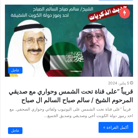
عاجل
5 يناير، 2024
قريباً “على قناة تحت الشمس وحواري مع صديقي
المرحوم الشيخ / سالم صباح السالم ال صباح
قريباً “على قناة تحت الشمس على اليوتيوب ولقائي وحواري الصحفي. مع
احد رموز دولة الكويت أخي وصديقي وصديق الجميع…
أكمل القراءة »
عاجل