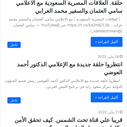
حلقة. العلاقات المصرية السعودية مع الاعلامي
سامي العثمان والسفير محمد العرابي
| العلاقات المصرية السعودية | مع الاعلامي سامي العثمان والسفير محمد
عراب… https://t.co/Ed2h6j7LSb عبر @YouTube — سامي العثمان
(@samialothman_)…
أكمل القراءة »
عاجل
16 يناير، 2023
انتظروا حلقة جديدة مع الإعلامي الدكتور أحمد
العوضي
انتظروا حلقة جديدة مع الإعلامي الدكتور أحمد العوضي رئيس قسم الشؤون
الدولية بمركز سعود زايد في برنامج النبض العربي…
أكمل القراءة »
عاجل
11 يناير، 2023
قريبا علي قناة تحت الشمس. كيف تحقق الأمن