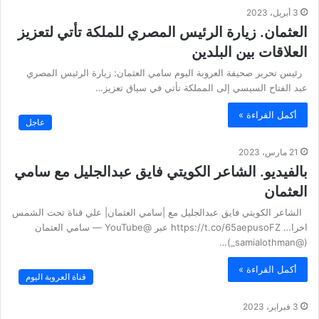
3 أبريل، 2023
العثمان. زيارة الرئيس المصري للملكة تأتي لتعزيز
العلاقات بين البلدين
رئيس تحرير صحيفة العروبة اليوم سامي العثمان: زيارة الرئيس المصري
عبد الفتاح ‎السيسي إلى ‎المملكة تأتي في سياق تعزيز…
أكمل القراءة »
عاجل
21 مارس، 2023
بالفيديو. الشاعر الكويتي فايق عبدالجليل مع سامي
العثمان
الشاعر الكويتي فايق عبدالجليل مع |سامي العثمان| علي قناة تحت الشمس
اخرا… https://t.co/65aepusoFZ عبر @YouTube — سامي العثمان
(@samialothman_)…
أكمل القراءة »
قناة العروبة اليوم
3 فبراير، 2023