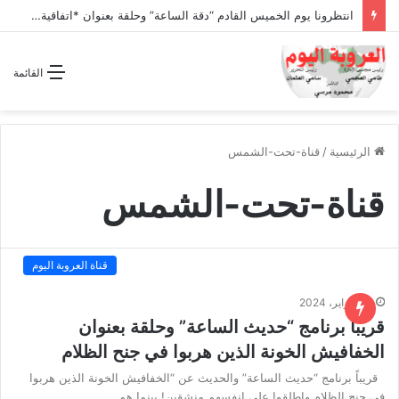
انتظرونا يوم الخميس القادم “دقة الساعة” وحلقة بعنوان *اتفاقية مكة للدفاع المشترك”
القائمة
الرئيسية
/
قناة-تحت-الشمس
قناة-تحت-الشمس
قناة العروبة اليوم
17 فبراير، 2024
قريباً برنامج “حديث الساعة” وحلقة بعنوان
الخفافيش الخونة الذين هربوا في جنح الظلام
قريباً برنامج “حديث الساعة” والحديث عن “الخفافيش الخونة الذين هربوا
في جنح الظلام واطلقوا على انفسهم منشقين! بينما هم…