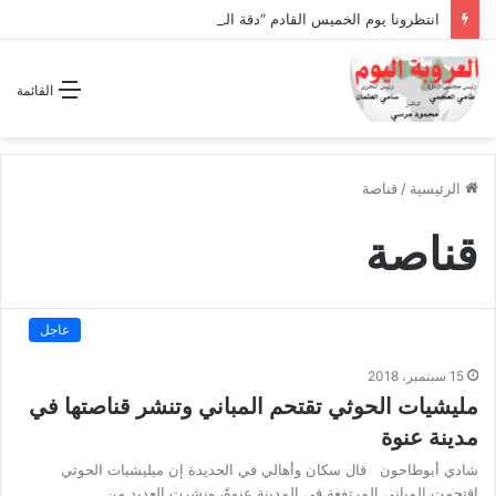
انتظرونا يوم الخميس القادم “دقة الساعة” وحلقة بعنوان *اتفاقية مكة للدفاع المشترك”
القائمة
الرئيسية
/
قناصة
قناصة
عاجل
15 سبتمبر، 2018
مليشيات الحوثي تقتحم المباني وتنشر قناصتها في
مدينة عنوة
شادي أبوطاحون قال سكان وأهالي في الحديدة إن ميليشيات الحوثي
اقتحمت المباني المرتفعة في المدينة عنوةً، ونشرت العديد من…