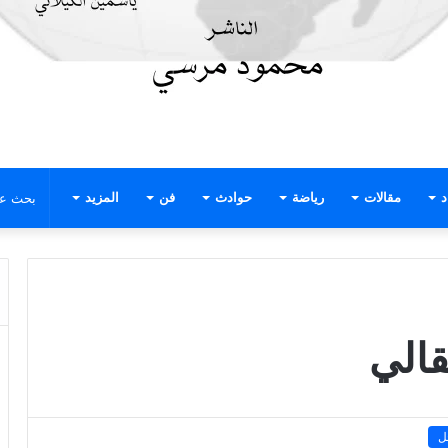
د
مقالات
رياضة
حوادث
فن
المزيد
قالي
ل