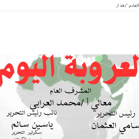
لقادم “دقة الساعة” وحلقة بعنوان *اتفاقية مكة للدفاع المشترك”