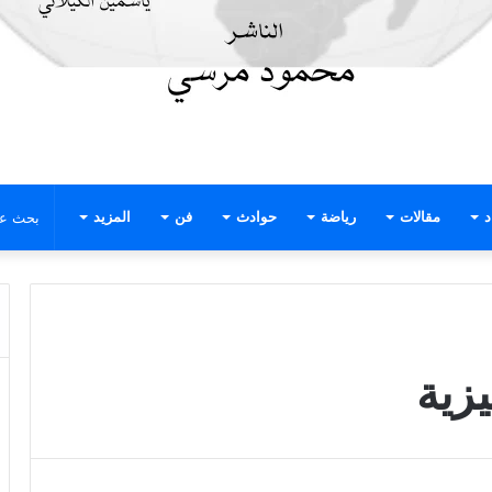
د
مقالات
رياضة
حوادث
فن
المزيد
زية