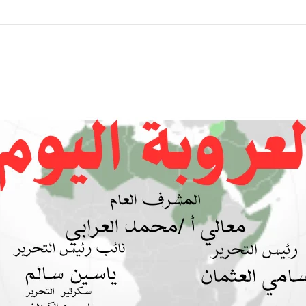
ة بين السودان والسعودية… مشروع للمستقبل لا اتفاق للماضي