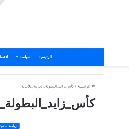
الرئيسية
سياسة
اقتصا
الرئيسية
/
كأس_زايد_البطولة_العربية_للأندية
كأس_زايد_البطولة_ال
رياضة سعودي