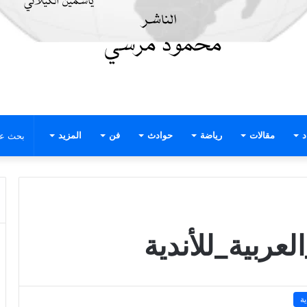
د
مقالات
رياضة
حوادث
فن
المزيد
عربية_للأندية
ة