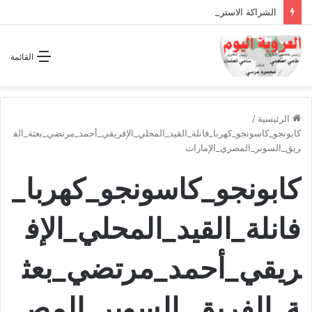
الشراكة الاستراتيجية بين السودان والسعودية… مشروع للمستقبل لا اتفاق للماضي
القائمة
الرئيسية
/
كابونجو_كاسونجو_كهربا_فانلة_القيد_المحلي_الإفريقي_أحمد_مرتضي_بعثة_الف
ريق_السوبر_المصري_الإمارات
كابونجو_كاسونجو_كهربا_
فانلة_القيد_المحلي_الإف
ريقي_أحمد_مرتضي_بعث
ة_الفريق_السوبر_المص