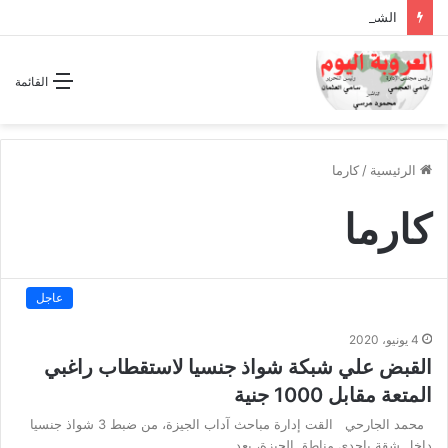
الشراكة الاستراتيجية بين السودان والسعودية… مشروع للمستقبل لا اتفاق للماضي
القائمة
الرئيسية
/
كارما
كارما
عاجل
4 يونيو، 2020
القبض علي شبكة شواذ جنسيا لاستقطاب راغبي
المتعة مقابل 1000 جنية
محمد الجارحي القت إدارة مباحث آداب الجيزة، من ضبط 3 شواذ جنسيا
داخل شقة بإحدى مناطق الجيزة، بعد…