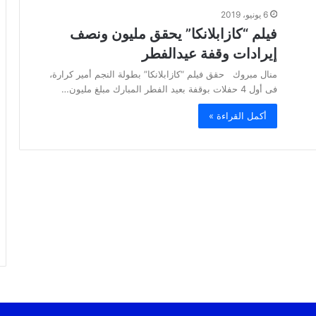
6 يونيو، 2019
فيلم “كازابلانكا” يحقق مليون ونصف
إيرادات وقفة عيدالفطر
منال مبروك حقق فيلم “كازابلانكا” بطولة النجم أمير كرارة،
فى أول 4 حفلات بوقفة بعيد الفطر المبارك مبلغ مليون…
أكمل القراءة »