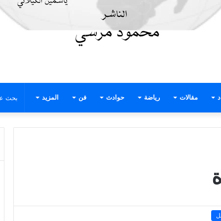
د
مقالات
رياضة
حوادث
فن
المزيد
ة
ل