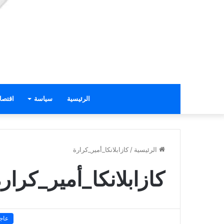
الرئيسية
سياسة
اقتصا
الرئيسية
/
كازابلانكا_أمير_كرارة
كازابلانكا_أمير_كرار
عاج