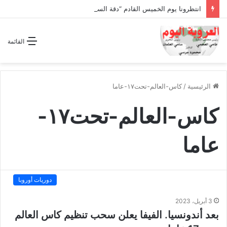
انتظرونا يوم الخميس القادم “دقة الساعة” وحلقة بعنوان *اتفاقية مكة للدفاع المشترك”
القائمة
الرئيسية
/
كاس-العالم-تحت١٧-عاما
كاس-العالم-تحت١٧-
عاما
دوريات أوروبا
3 أبريل، 2023
بعد أندونسيا. الفيفا يعلن سحب تنظيم كاس العالم