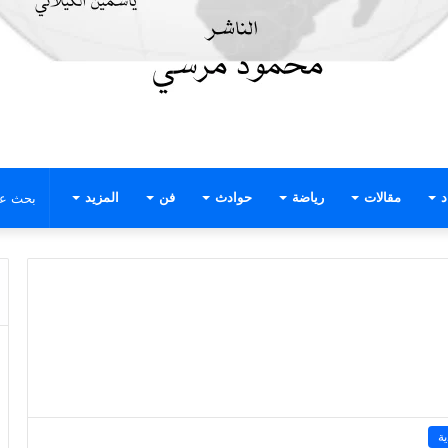
د
مقالات
رياضة
حوادث
فن
المزيد
ة