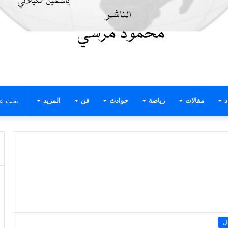
د
مقالات
رياضة
حوادث
فن
المزيد
ل