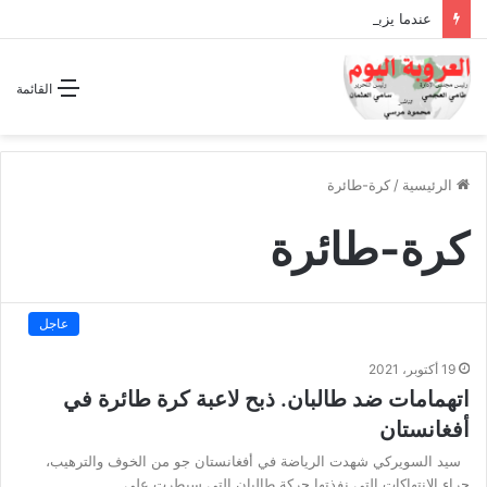
عندما يزبد ويرعد الفرس المجوس !!
القائمة
الرئيسية
/
كرة-طائرة
كرة-طائرة
عاجل
19 أكتوبر، 2021
اتهمامات ضد طالبان. ذبح لاعبة كرة طائرة في
أفغانستان
سيد السويركي شهدت الرياضة في أفغانستان جو من الخوف والترهيب،
جراء الانتهاكات التي نفذتها حركة طالبان التي سيطرت على…