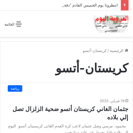
انتظرونا يوم الخميس القادم “دقة الساعة” وحلقة بعنوان *اتفاقية مكة للدفاع المشترك”
القائمة
الرئيسية
/
كريستان-أتسو
كريستان-أتسو
رياضة
19 فبراير، 2023
جثمان الغاني كريستان أتسو ضحية الزلزال تصل
إلي بلاده
محمود. مرسي وصل جثمان لاعب كرة القدم الغانى كريستيان أتسو اليوم
إلي بلاده غانا، بعدما عثر عليه ميتا تحت…