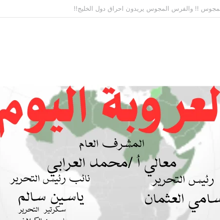
 بين السودان والسعودية… مشروع للمستقبل لا اتفاق للماضي