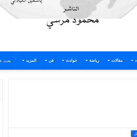
د
مقالات
رياضة
حوادث
فن
المزيد
ل