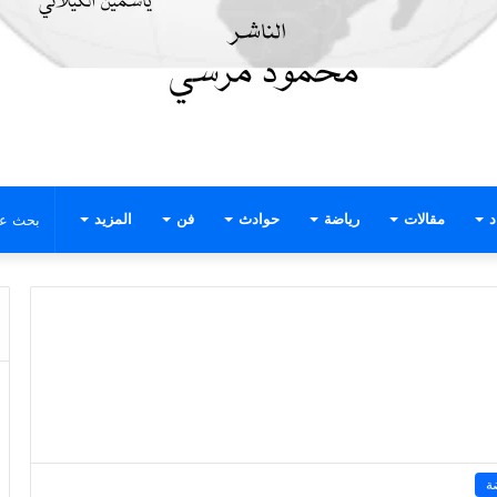
د
مقالات
رياضة
حوادث
فن
المزيد
ة