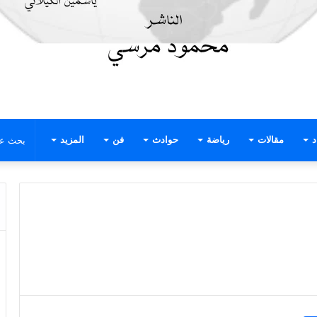
د
مقالات
رياضة
حوادث
فن
المزيد