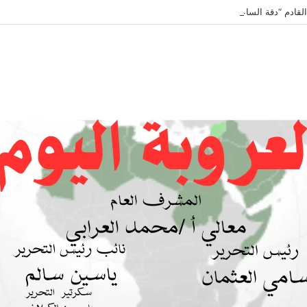
لقادم “دقة الساعة” وحلقة بعنوان *اتفاقية مكة للدفاع المشترك”