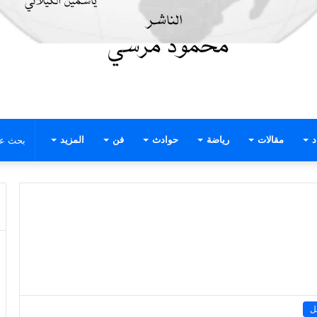
د
مقالات
رياضة
حوادث
فن
المزيد
ل