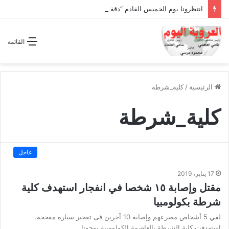
انتظرونا يوم الخميس القادم “دقة الساعة” وحلقة بعنوان *اتفاقية مكة للدفاع المشترك”
القائمة
الرئيسية
/
كلية_شرطة
كلية_شرطة
عاجل
17 يناير، 2019
مقتل وإصابة ١٥ شخصا في انفجار استهدف كلية
شرطة بكولومبيا
لقي 5 أشخاص مصرعهم وإصابة 10 آخرين فى تفجير سيارة مفخخة،
استهدفت كلية الشرطة بالعاصمة الكولومبية بوجوتا.