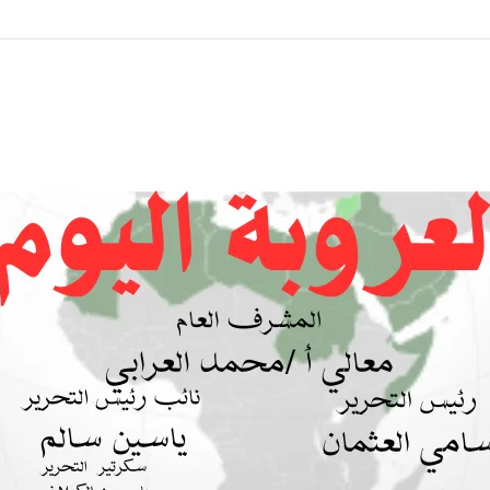
ة بين السودان والسعودية… مشروع للمستقبل لا اتفاق للماضي