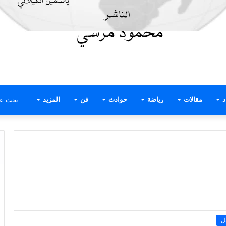
د
مقالات
رياضة
حوادث
فن
المزيد
ل