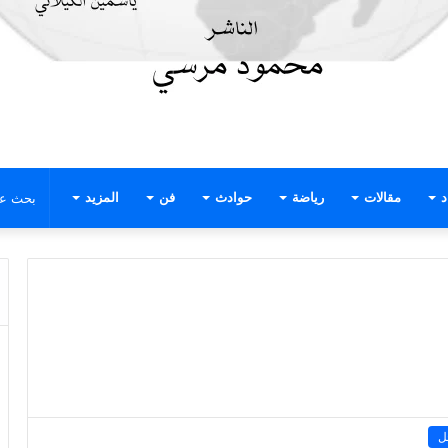
د
مقالات
رياضة
حوادث
فن
المزيد
ل