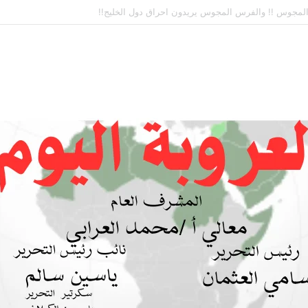
ة بين السودان والسعودية… مشروع للمستقبل لا اتفاق للماضي