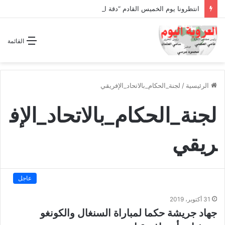
انتظرونا يوم الخميس القادم “دقة الساعة” وحلقة بعنوان *اتفاقية مكة للدفاع المشترك”
القائمة
الرئيسية
/
لجنة_الحكام_بالاتحاد_الإفريقي
لجنة_الحكام_بالاتحاد_الإف
ريقي
عاجل
31 أكتوبر، 2019
جهاد جريشة حكما لمباراة السنغال والكونغو