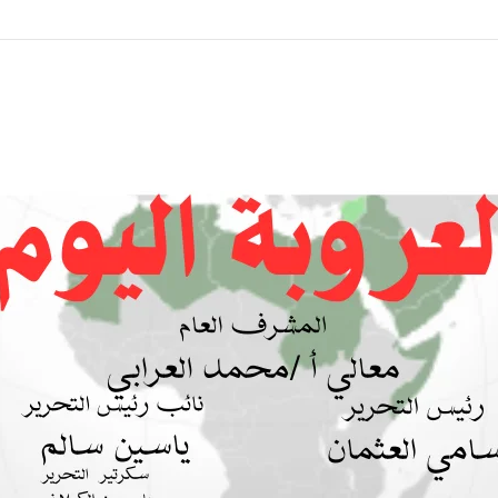
 بين السودان والسعودية… مشروع للمستقبل لا اتفاق للماضي