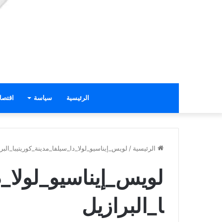
الرئيسية
سياسة
اقتصا
الرئيسية
/
لويس_إيناسيو_لولا_دا_سيلفا_مدينة_كوريتيبا_البر
لويس_إيناسيو_لولا_د
ا_البرازيل