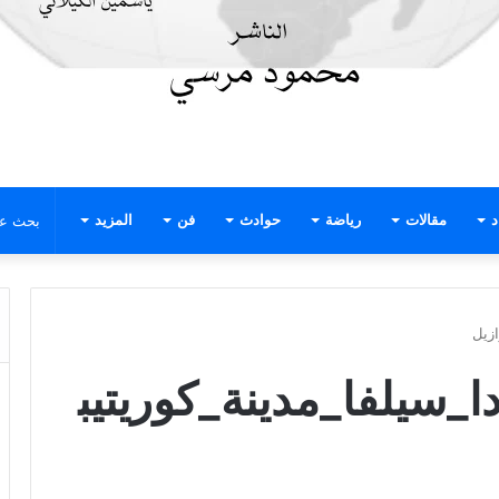
د
مقالات
رياضة
حوادث
فن
المزيد
ازيل
ا_سيلفا_مدينة_كوريتيب